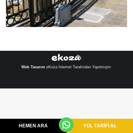
Web Tasarım
eKoza İnternet Tarafından Yapılmıştır.
HEMEN ARA
YOL TARİFİ AL