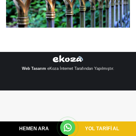
Web Tasarım
eKoza İnternet Tarafından Yapılmıştır.
HEMEN ARA
YOL TARİFİ AL